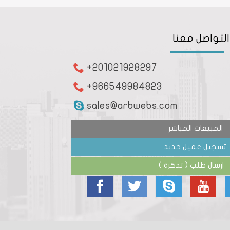
لتواصل معنا
+201021928297
+966549984823
sales@arbwebs.com
المبيعات المباشر
تسجيل عميل جديد
ارسال طلب ( تذكرة )