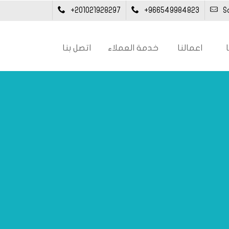
+201021928297
+966549984823
S
اعمالنا
خدمة العملاء
اتصل بنا