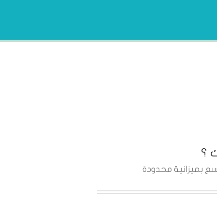
 ؟
سع بميزانية محدودة