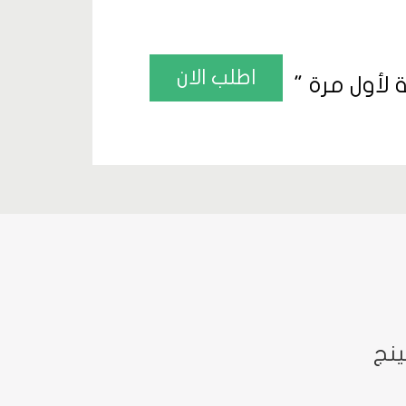
اطلب الان
اطلب ال
ينج