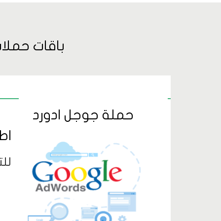
باقات حملا
حملة جوجل ادورد
اط
لل
 لعملائك
 التعديلات