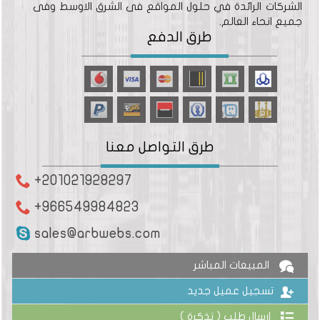
الشركات الرائدة في حلول المواقع فى الشرق الاوسط وفى
جميع انحاء العالم.
طرق الدفع
طرق التواصل معنا
+201021928297
+966549984823
sales@arbwebs.com
المبيعات المباشر
تسجيل عميل جديد
ارسال طلب ( تذكرة )